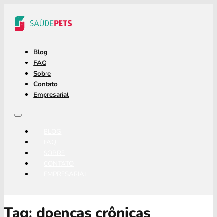
Blog
FAQ
Sobre
Contato
Empresarial
BLOG
FAQ
SOBRE
CONTATO
EMPRESARIAL
Tag:
doenças crônicas