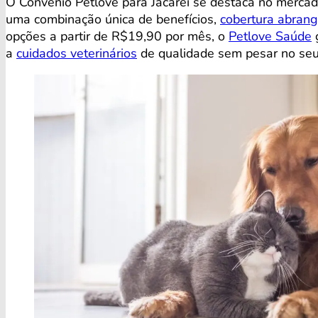
O Convênio Petlove para Jacareí se destaca no merca
uma combinação única de benefícios,
cobertura abran
opções a partir de R$19,90 por mês, o
Petlove Saúde
g
a
cuidados veterinários
de qualidade sem pesar no seu