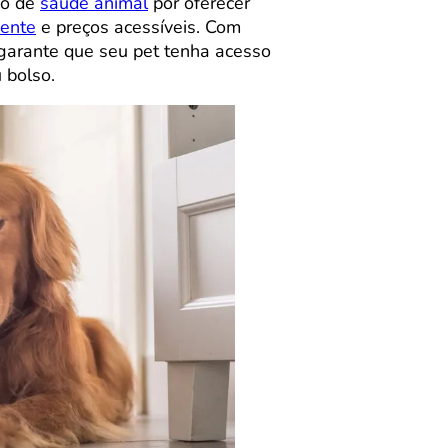
do de
saúde animal
por oferecer
gente
e preços acessíveis. Com
arante que seu pet tenha acesso
 bolso.