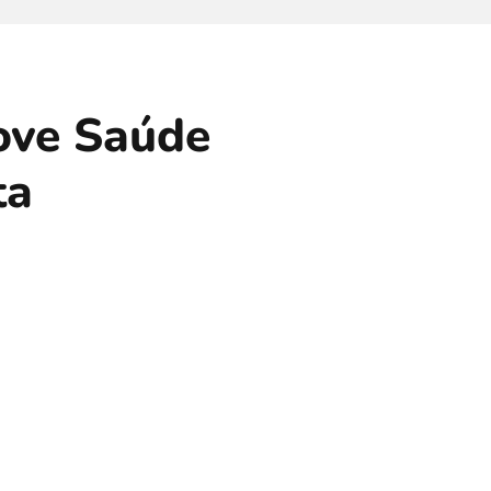
love Saúde
ta