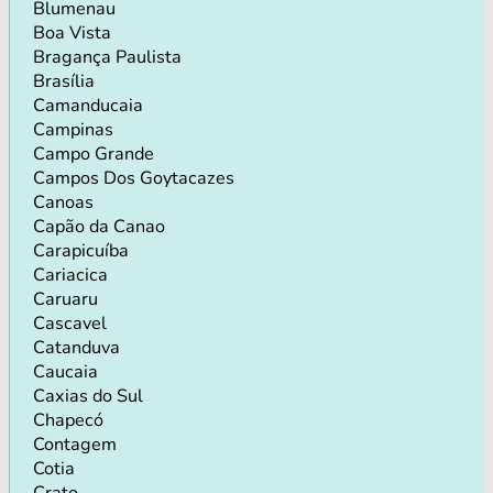
Blumenau
Boa Vista
Bragança Paulista
Brasília
Camanducaia
Campinas
Campo Grande
Campos Dos Goytacazes
Canoas
Capão da Canao
Carapicuíba
Cariacica
Caruaru
Cascavel
Catanduva
Caucaia
Caxias do Sul
Chapecó
Contagem
Cotia
Crato