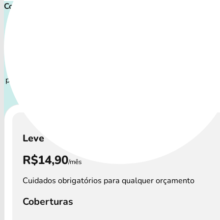
Comece proteger ainda hoje!
Plano de Saúde Pet P
Com uma variedade de coberturas, o Convênio Petlove aten
perfis de animais: desde o filhote travesso até o companhei
precisa atenção especial.
A disponibilidade dos Convênio
preços podem variar por região.
Leve
R$14,90
/mês
Cuidados obrigatórios para qualquer orçamento
Coberturas