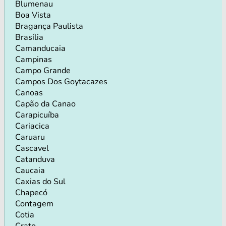
Blumenau
Boa Vista
Bragança Paulista
Brasília
Camanducaia
Campinas
Campo Grande
Campos Dos Goytacazes
Canoas
Capão da Canao
Carapicuíba
Cariacica
Caruaru
Cascavel
Catanduva
Caucaia
Caxias do Sul
Chapecó
Contagem
Cotia
Crato