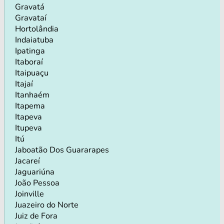
Gravatá
Gravataí
Hortolândia
Indaiatuba
Ipatinga
Itaboraí
Itaipuaçu
Itajaí
Itanhaém
Itapema
Itapeva
Itupeva
Itú
Jaboatão Dos Guararapes
Jacareí
Jaguariúna
João Pessoa
Joinville
Juazeiro do Norte
Juiz de Fora