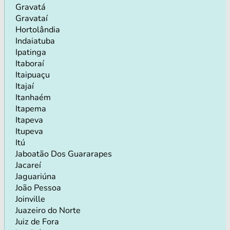
Gravatá
Gravataí
Hortolândia
Indaiatuba
Ipatinga
Itaboraí
Itaipuaçu
Itajaí
Itanhaém
Itapema
Itapeva
Itupeva
Itú
Jaboatão Dos Guararapes
Jacareí
Jaguariúna
João Pessoa
Joinville
Juazeiro do Norte
Juiz de Fora