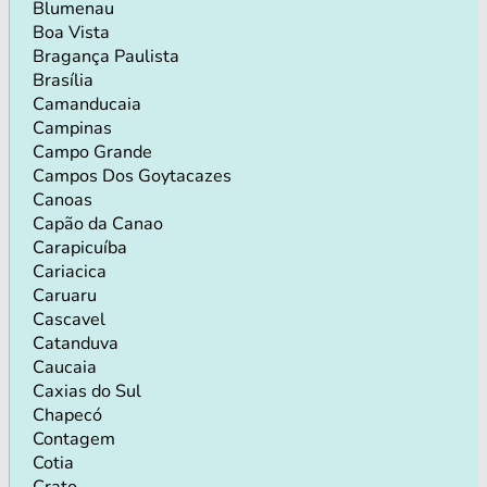
Blumenau
Boa Vista
Bragança Paulista
Brasília
Camanducaia
Campinas
Campo Grande
Campos Dos Goytacazes
Canoas
Capão da Canao
Carapicuíba
Cariacica
Caruaru
Cascavel
Catanduva
Caucaia
Caxias do Sul
Chapecó
Contagem
Cotia
Crato