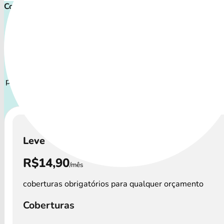
Comece cuidar ainda hoje!
Plano de Saúde Pet P
Com uma variedade de cuidados, o Convênio Petlove atend
perfis de pets: desde o filhote travesso até o companheir
precisa atenção especial.
A disponibilidade dos Convênio
preços podem variar por região.
Leve
R$14,90
/mês
coberturas obrigatórios para qualquer orçamento
Coberturas