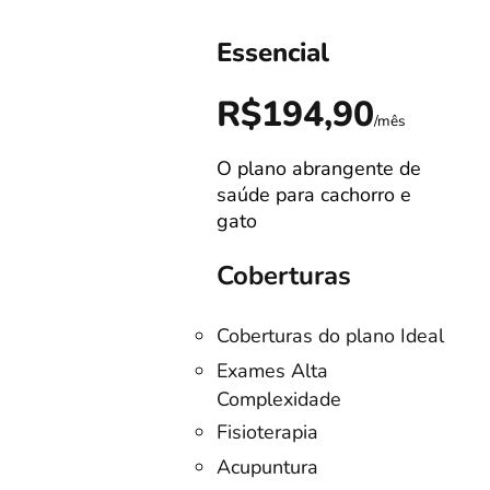
Essencial
0
R$194,90
/mês
/mês
O plano abrangente de
s!
saúde para cachorro e
gato
Coberturas
Coberturas do plano Ideal
no
Exames Alta
Complexidade
listas
Fisioterapia
o
Acupuntura