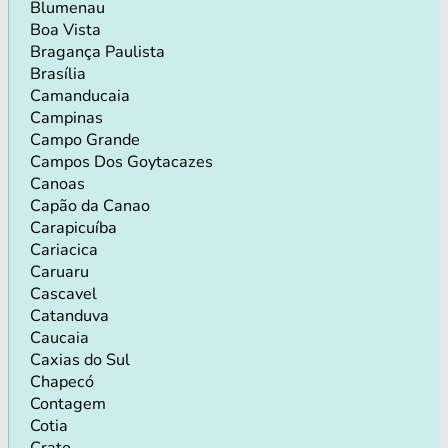
Blumenau
Boa Vista
Bragança Paulista
Brasília
Camanducaia
Campinas
Campo Grande
Campos Dos Goytacazes
Canoas
Capão da Canao
Carapicuíba
Cariacica
Caruaru
Cascavel
Catanduva
Caucaia
Caxias do Sul
Chapecó
Contagem
Cotia
Crato