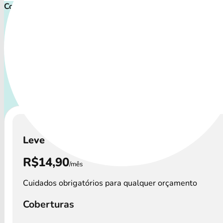
Comece proteger ainda hoje!
Plano de Saúde Pet P
Com uma variedade de procedimentos, o Petlove Plano de
a todos os perfis de animais: desde o filhote travesso até 
sênior que precisa atenção especial.
A disponibilidade 
Plano de Saúde e os custos podem variar por re
Leve
R$14,90
/mês
Cuidados obrigatórios para qualquer orçamento
Coberturas