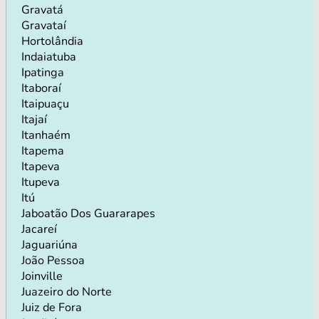
Gravatá
Gravataí
Hortolândia
Indaiatuba
Ipatinga
Itaboraí
Itaipuaçu
Itajaí
Itanhaém
Itapema
Itapeva
Itupeva
Itú
Jaboatão Dos Guararapes
Jacareí
Jaguariúna
João Pessoa
Joinville
Juazeiro do Norte
Juiz de Fora