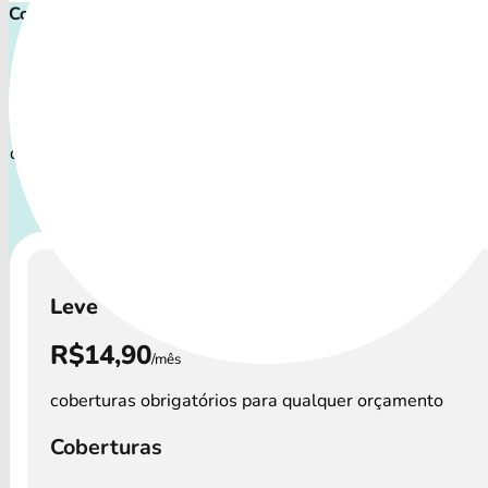
Comece cuidar ainda hoje!
Plano de Saúde Pet P
Com uma variedade de cuidados, o Petlove Plano atende a t
de animais: desde o filhote travesso até o companheiro sêni
atenção especial.
A disponibilidade dos Petlove Plano 
podem variar por região.
Leve
R$14,90
/mês
coberturas obrigatórios para qualquer orçamento
Coberturas