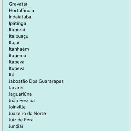
Gravataí
Hortolândia
Indaiatuba
Ipatinga
Itaboraí
Itaipuaçu
Itajaí
Itanhaém
Itapema
Itapeva
Itupeva
Itú
Jaboatão Dos Guararapes
Jacareí
Jaguariúna
João Pessoa
Joinville
Juazeiro do Norte
Juiz de Fora
Jundiaí