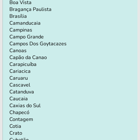
Boa Vista
Bragança Paulista
Brasília
Camanducaia
Campinas
Campo Grande
Campos Dos Goytacazes
Canoas
Capão da Canao
Carapicuíba
Cariacica
Caruaru
Cascavel
Catanduva
Caucaia
Caxias do Sul
Chapecó
Contagem
Cotia
Crato
Cubatão