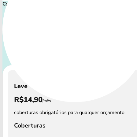
Comece proteger ainda hoje!
Plano de Saúde Pet P
Com uma variedade de procedimentos, o Petlove Plano aten
perfis de pets: desde o filhote travesso até o companheir
precisa atenção especial.
A disponibilidade dos Petlove
custos podem variar por região.
Leve
R$14,90
/mês
coberturas obrigatórios para qualquer orçamento
Coberturas