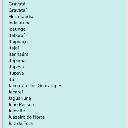
Gravatá
Gravataí
Hortolândia
Indaiatuba
Ipatinga
Itaboraí
Itaipuaçu
Itajaí
Itanhaém
Itapema
Itapeva
Itupeva
Itú
Jaboatão Dos Guararapes
Jacareí
Jaguariúna
João Pessoa
Joinville
Juazeiro do Norte
Juiz de Fora