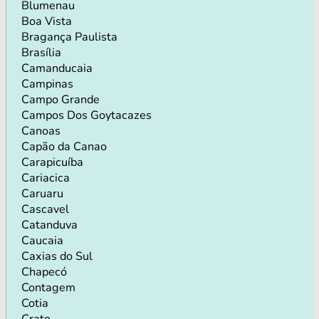
Blumenau
Boa Vista
Bragança Paulista
Brasília
Camanducaia
Campinas
Campo Grande
Campos Dos Goytacazes
Canoas
Capão da Canao
Carapicuíba
Cariacica
Caruaru
Cascavel
Catanduva
Caucaia
Caxias do Sul
Chapecó
Contagem
Cotia
Crato