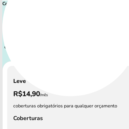
Comece proteger ainda hoje!
Plano de Saúde Pet P
Com uma variedade de cuidados, o Petlove Saúde atende
perfis de pets: desde o filhote travesso até o companheir
demanda atenção especial.
A disponibilidade dos Petlov
custos podem variar por região.
Leve
R$14,90
/mês
coberturas obrigatórios para qualquer orçamento
Coberturas