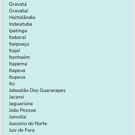
Gravatá
Gravataí
Hortolândia
Indaiatuba
Ipatinga
Itaboraí
Itaipuaçu
Itajaí
Itanhaém
Itapema
Itapeva
Itupeva
Itú
Jaboatão Dos Guararapes
Jacareí
Jaguariúna
João Pessoa
Joinville
Juazeiro do Norte
Juiz de Fora