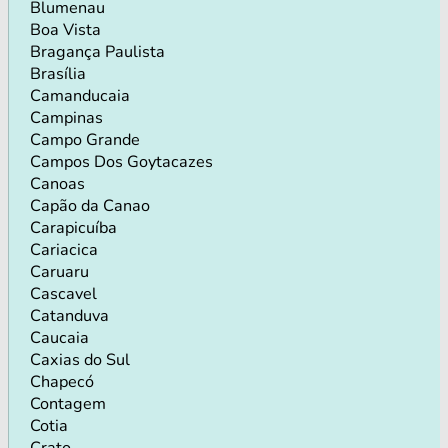
Blumenau
Boa Vista
Bragança Paulista
Brasília
Camanducaia
Campinas
Campo Grande
Campos Dos Goytacazes
Canoas
Capão da Canao
Carapicuíba
Cariacica
Caruaru
Cascavel
Catanduva
Caucaia
Caxias do Sul
Chapecó
Contagem
Cotia
Crato