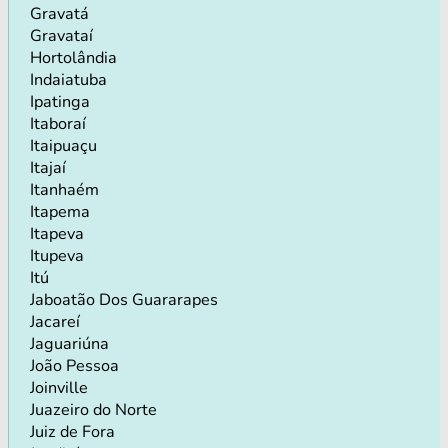
Gravatá
Gravataí
Hortolândia
Indaiatuba
Ipatinga
Itaboraí
Itaipuaçu
Itajaí
Itanhaém
Itapema
Itapeva
Itupeva
Itú
Jaboatão Dos Guararapes
Jacareí
Jaguariúna
João Pessoa
Joinville
Juazeiro do Norte
Juiz de Fora