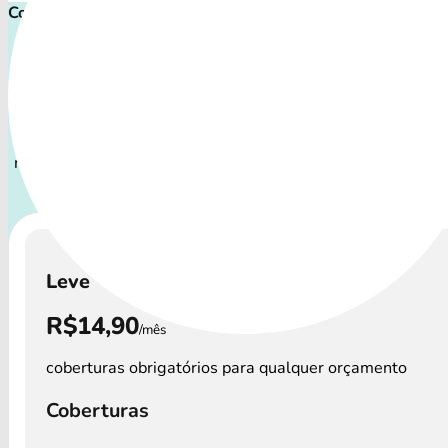
Comece proteger ainda hoje!
Plano de Saúde Pet P
Com uma variedade de cuidados, o Petlove Saúde atende
perfis de animais: desde o filhote travesso até o companhei
necessita atenção especial.
A disponibilidade dos Petlov
custos podem variar por região.
Leve
R$14,90
/mês
coberturas obrigatórios para qualquer orçamento
Coberturas