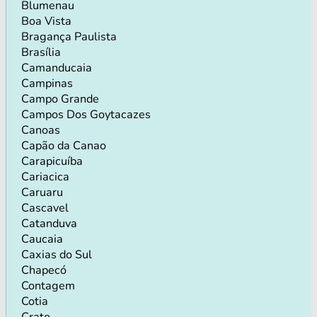
Blumenau
Boa Vista
Bragança Paulista
Brasília
Camanducaia
Campinas
Campo Grande
Campos Dos Goytacazes
Canoas
Capão da Canao
Carapicuíba
Cariacica
Caruaru
Cascavel
Catanduva
Caucaia
Caxias do Sul
Chapecó
Contagem
Cotia
Crato