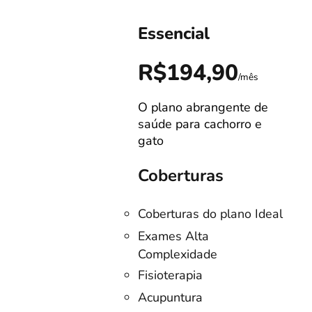
Essencial
0
R$194,90
/mês
/mês
O plano abrangente de
s!
saúde para cachorro e
gato
Coberturas
Coberturas do plano Ideal
no
Exames Alta
Complexidade
listas
Fisioterapia
o
Acupuntura