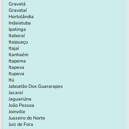
Gravatá
Gravataí
Hortolândia
Indaiatuba
Ipatinga
Itaboraí
Itaipuaçu
Itajaí
Itanhaém
Itapema
Itapeva
Itupeva
Itú
Jaboatão Dos Guararapes
Jacareí
Jaguariúna
João Pessoa
Joinville
Juazeiro do Norte
Juiz de Fora