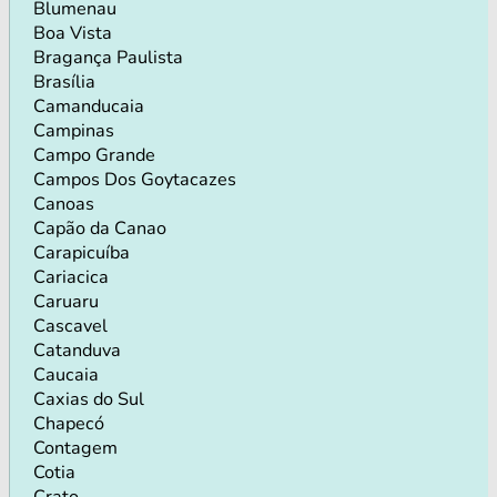
Blumenau
Boa Vista
Bragança Paulista
Brasília
Camanducaia
Campinas
Campo Grande
Campos Dos Goytacazes
Canoas
Capão da Canao
Carapicuíba
Cariacica
Caruaru
Cascavel
Catanduva
Caucaia
Caxias do Sul
Chapecó
Contagem
Cotia
Crato