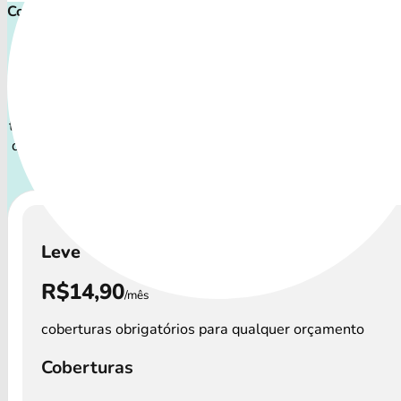
Comece proteger ainda hoje!
Plano de Saúde Pet P
Com uma variedade de procedimentos, o Plano de Saúde P
todos os perfis de pets: desde o filhote travesso até o comp
que necessita atenção especial.
A disponibilidade dos Pl
Pet e os custos podem variar por região.
Leve
R$14,90
/mês
coberturas obrigatórios para qualquer orçamento
Coberturas