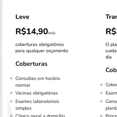
Leve
Tra
R$14,90
R$
/mês
coberturas obrigatórios
O pla
para qualquer orçamento
cuida
dia
Coberturas
Cob
Consultas em horário
Cober
normal
Vacinas obrigatórias
Exam
Exames laboratoriais
Consu
simples
plant
Clínico geral a domicílio
Proce