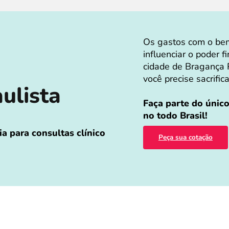
Os gastos com o bem
influenciar o poder 
cidade de Bragança P
você precise sacrific
aulista
Faça parte do únic
no todo Brasil!
a para consultas clínico
Peça sua cotação