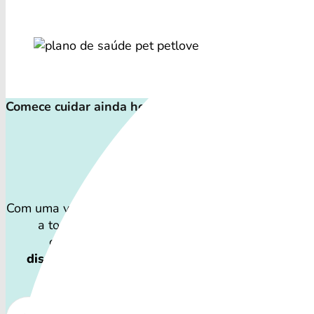
Comece cuidar ainda hoje!
Plano de Saúd
Com uma variedade de cuidados, o Plano de Saúde Pe
a todos os perfis de pets: desde o filhote travess
companheiro sênior que precisa atenção especi
disponibilidade dos Plano de Saúde Petlove e o
podem variar por região.