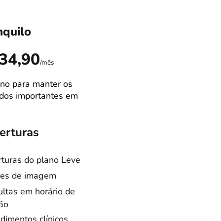
nquilo
Ideal
R$89,9
34,90
/mês
no para manter os
Campão de venda
dos importantes em
Melhor equilibrio
custo/benefício
erturas
Coberturas
turas do plano Leve
Coberturas do pla
es de imagem
Tranquilo
ltas em horário de
Consultas especia
ão
Cirurgias castraçã
dimentos clínicos