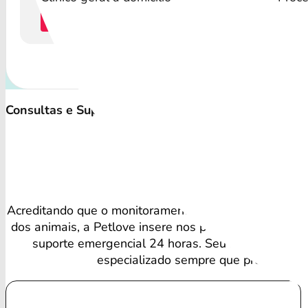
Cotação
C
Consultas e Suporte Veterinário Irrestrito
Vant
Acreditando que o monitoramento regular é vital para
dos animais, a Petlove insere nos planos consultas ve
suporte emergencial 24 horas. Seu amigo recebe
especializado sempre que precisa.