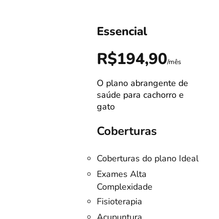
Essencial
0
R$194,90
/mês
/mês
O plano abrangente de
s!
saúde para cachorro e
gato
Coberturas
Coberturas do plano Ideal
no
Exames Alta
Complexidade
listas
Fisioterapia
o
Acupuntura