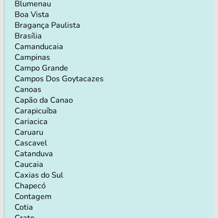
Blumenau
Boa Vista
Bragança Paulista
Brasília
Camanducaia
Campinas
Campo Grande
Campos Dos Goytacazes
Canoas
Capão da Canao
Carapicuíba
Cariacica
Caruaru
Cascavel
Catanduva
Caucaia
Caxias do Sul
Chapecó
Contagem
Cotia
Crato