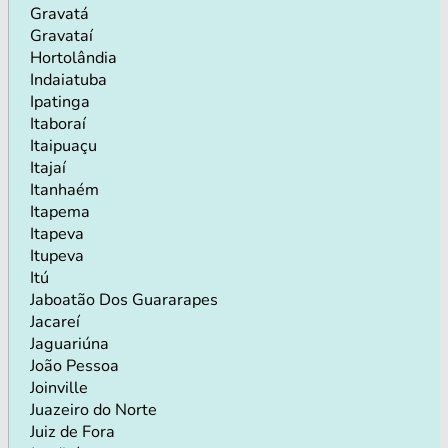
Gravatá
Gravataí
Hortolândia
Indaiatuba
Ipatinga
Itaboraí
Itaipuaçu
Itajaí
Itanhaém
Itapema
Itapeva
Itupeva
Itú
Jaboatão Dos Guararapes
Jacareí
Jaguariúna
João Pessoa
Joinville
Juazeiro do Norte
Juiz de Fora