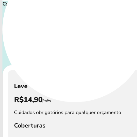
Comece proteger ainda hoje!
Plano de Saúde Pet P
Com uma variedade de procedimentos, o Plano de Saúde P
a todos os perfis de pets: desde o filhote travesso até o
sênior que precisa atenção especial.
A disponibilidade d
Saúde Petlove e os preços podem variar por re
Leve
R$14,90
/mês
Cuidados obrigatórios para qualquer orçamento
Coberturas