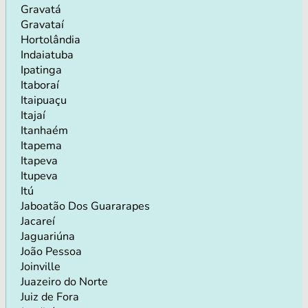
Gravatá
Gravataí
Hortolândia
Indaiatuba
Ipatinga
Itaboraí
Itaipuaçu
Itajaí
Itanhaém
Itapema
Itapeva
Itupeva
Itú
Jaboatão Dos Guararapes
Jacareí
Jaguariúna
João Pessoa
Joinville
Juazeiro do Norte
Juiz de Fora