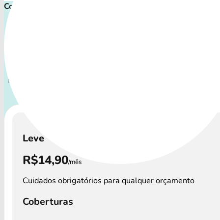
Comece proteger ainda hoje!
Plano de Saúde Pet P
Com uma variedade de procedimentos, o Plano de Saúde P
a todos os perfis de animais: desde o filhote travesso até 
sênior que demanda atenção especial.
A disponibilidade 
Saúde Petlove e os preços podem variar por re
Leve
R$14,90
/mês
Cuidados obrigatórios para qualquer orçamento
Coberturas