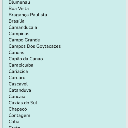
Blumenau
Boa Vista
Bragança Paulista
Brasília
Camanducaia
Campinas
Campo Grande
Campos Dos Goytacazes
Canoas
Capão da Canao
Carapicuíba
Cariacica
Caruaru
Cascavel
Catanduva
Caucaia
Caxias do Sul
Chapecó
Contagem
Cotia
Crato