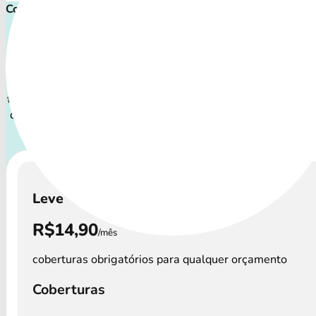
Comece proteger ainda hoje!
Plano de Saúde Pet P
Com uma variedade de cuidados, o Plano de Saúde Petlo
todos os perfis de pets: desde o filhote travesso até o comp
que demanda atenção especial.
A disponibilidade dos Pl
Petlove e os preços podem variar por região
Leve
R$14,90
/mês
coberturas obrigatórios para qualquer orçamento
Coberturas