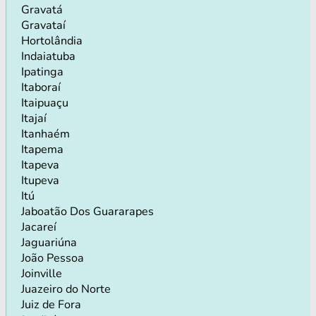
Gravatá
Gravataí
Hortolândia
Indaiatuba
Ipatinga
Itaboraí
Itaipuaçu
Itajaí
Itanhaém
Itapema
Itapeva
Itupeva
Itú
Jaboatão Dos Guararapes
Jacareí
Jaguariúna
João Pessoa
Joinville
Juazeiro do Norte
Juiz de Fora