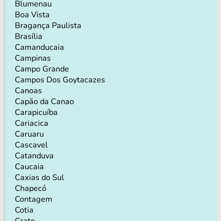
Blumenau
Boa Vista
Bragança Paulista
Brasília
Camanducaia
Campinas
Campo Grande
Campos Dos Goytacazes
Canoas
Capão da Canao
Carapicuíba
Cariacica
Caruaru
Cascavel
Catanduva
Caucaia
Caxias do Sul
Chapecó
Contagem
Cotia
Crato