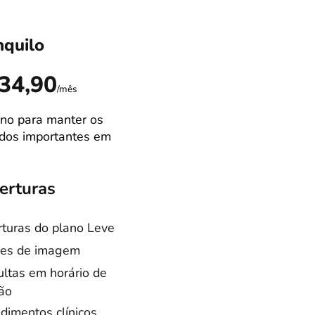
nquilo
Ideal
R$89,9
34,90
/mês
no para manter os
Campão de venda
dos importantes em
Melhor equilibrio
custo/benefício
erturas
Coberturas
turas do plano Leve
Coberturas do pla
es de imagem
Tranquilo
ltas em horário de
Consultas especia
ão
Cirurgias castraçã
dimentos clínicos