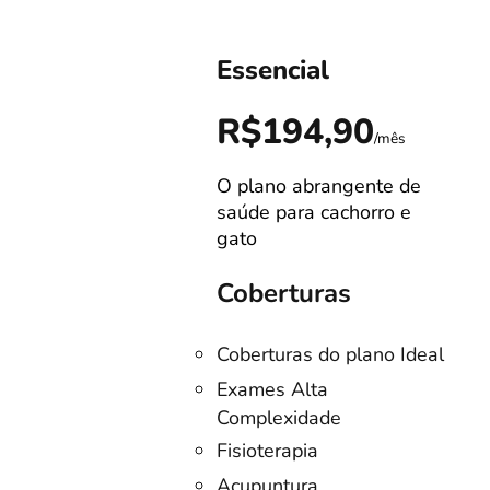
Essencial
0
R$194,90
/mês
/mês
O plano abrangente de
s!
saúde para cachorro e
gato
Coberturas
Coberturas do plano Ideal
no
Exames Alta
Complexidade
listas
Fisioterapia
o
Acupuntura