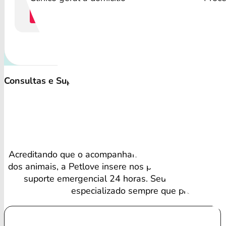
Cotação
C
Consultas e Suporte Veterinário Irrestrito
Vant
Acreditando que o acompanhamento regular é vital p
dos animais, a Petlove insere nos planos consultas ve
suporte emergencial 24 horas. Seu amigo recebe
especializado sempre que precisa.