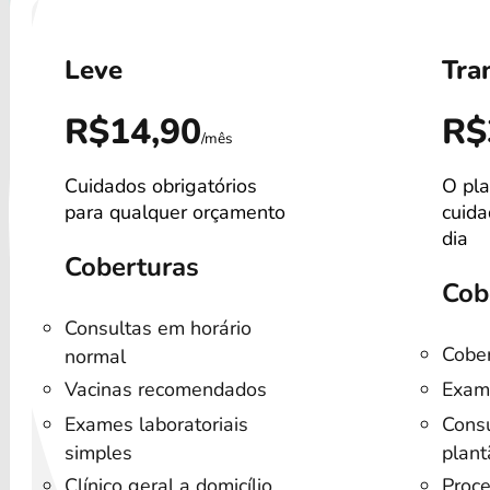
Leve
Tra
R$14,90
R$
/mês
Cuidados obrigatórios
O pla
para qualquer orçamento
cuida
dia
Coberturas
Cob
Consultas em horário
Cober
normal
Vacinas recomendados
Exam
Exames laboratoriais
Consu
simples
plant
Clínico geral a domicílio
Proce