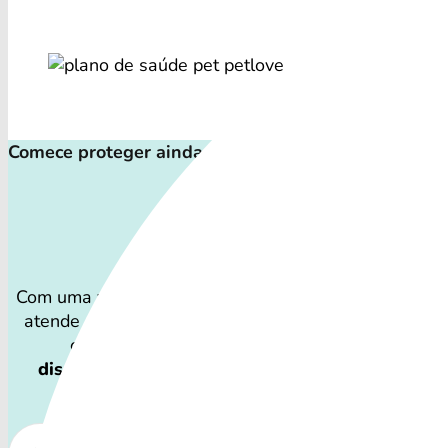
Comece proteger ainda hoje!
Plano de Saúd
Com uma variedade de procedimentos, o Plano de Sa
atende a todos os perfis de pets: desde o filhote tra
companheiro sênior que precisa atenção especi
disponibilidade dos Plano de Saúde Petlove e o
podem variar por região.