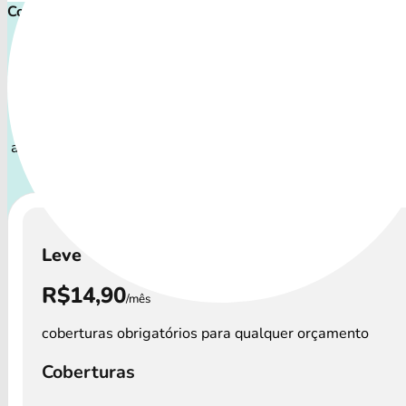
Comece cuidar ainda hoje!
Plano de Saúde Pet P
Com uma variedade de coberturas, o Plano Pet atende a tod
de pets: desde o filhote travesso até o companheiro sênio
atenção especial.
A disponibilidade dos Plano Pet e os 
variar por região.
Leve
R$14,90
/mês
coberturas obrigatórios para qualquer orçamento
Coberturas